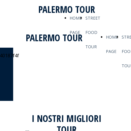
PALERMO TOUR
HOME
STREET
PAGE
FOOD
PALERMO TOUR
HOME
STR
TOUR
PAGE
FOO
SITO IN
TOU
AGGIORNAMENTO
Tour di Palermo e dintorni
I NOSTRI MIGLIORI
TOUR